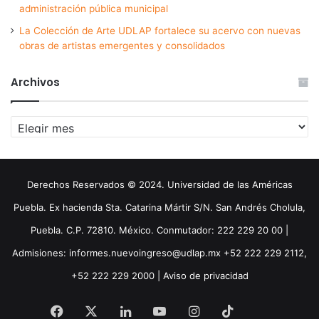
administración pública municipal
La Colección de Arte UDLAP fortalece su acervo con nuevas
obras de artistas emergentes y consolidados
Archivos
Archivos
Derechos Reservados © 2024. Universidad de las Américas
Puebla. Ex hacienda Sta. Catarina Mártir S/N. San Andrés Cholula,
Puebla. C.P. 72810. México. Conmutador: 222 229 20 00 |
Admisiones: informes.nuevoingreso@udlap.mx +52 222 229 2112,
+52 222 229 2000 |
Aviso de privacidad
Facebook
X
LinkedIn
YouTube
Instagram
TikTok
Threa