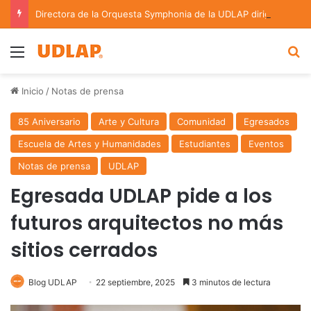
Directora de la Orquesta Symphonia de la UDLAP dirige agrupaciones de talla nacional e internacional
Menu
B
Inicio
/
Notas de prensa
85 Aniversario
Arte y Cultura
Comunidad
Egresados
Escuela de Artes y Humanidades
Estudiantes
Eventos
Notas de prensa
UDLAP
Egresada UDLAP pide a los
futuros arquitectos no más
sitios cerrados
Blog UDLAP
22 septiembre, 2025
3 minutos de lectura