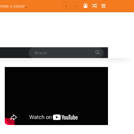
Log In
Random Article
Sidebar
entes y consolidados
Buscar