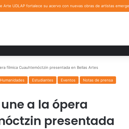
de Arte UDLAP fortalece su acervo con nuevas obras de artistas emerg
era fílmica Cuauhtemóctzin presentada en Bellas Artes
y Humanidades
Estudiantes
Eventos
Notas de prensa
 une a la ópera
móctzin presentada