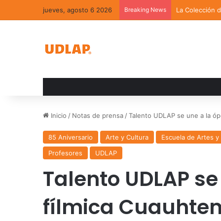
jueves, agosto 6 2026
Breaking News
La Colección 
Inicio
/
Notas de prensa
/
Talento UDLAP se une a la óp
85 Aniversario
Arte y Cultura
Escuela de Artes 
Profesores
UDLAP
Talento UDLAP se
fílmica Cuauhte