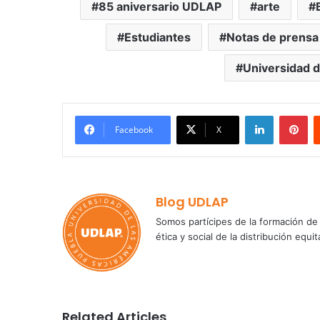
85 aniversario UDLAP
arte
Estudiantes
Notas de prensa
Universidad d
LinkedIn
Pi
Facebook
X
Blog UDLAP
Somos partícipes de la formación de 
ética y social de la distribución e
Related Articles