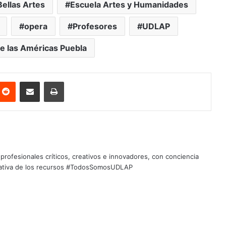
Bellas Artes
Escuela Artes y Humanidades
opera
Profesores
UDLAP
e las Américas Puebla
nterest
Reddit
Share via Email
Print
profesionales críticos, creativos e innovadores, con conciencia
quitativa de los recursos #TodosSomosUDLAP