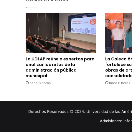
La UDLAP reúne a expertos para
La Colecció
analizar los retos de la
fortalece s
administración pública
obras de ar
municipal
consolidad
hace 8 horas
hace 8 horas
Derechos Reservados © 2024. Universidad de las América
Admisiones: inf