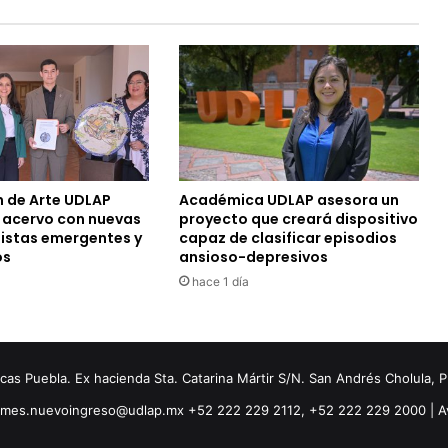
n de Arte UDLAP
Académica UDLAP asesora un
u acervo con nuevas
proyecto que creará dispositivo
tistas emergentes y
capaz de clasificar episodios
os
ansioso-depresivos
hace 1 día
s Puebla. Ex hacienda Sta. Catarina Mártir S/N. San Andrés Cholula, 
ormes.nuevoingreso@udlap.mx +52 222 229 2112, +52 222 229 2000 |
A