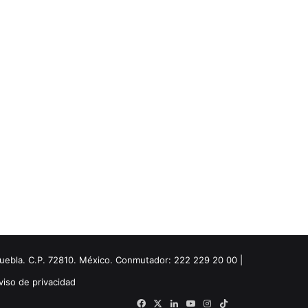
Puebla. C.P. 72810. México. Conmutador: 222 229 20 00 |
viso de privacidad
Facebook
X
LinkedIn
YouTube
Instagram
TikTok
Threads