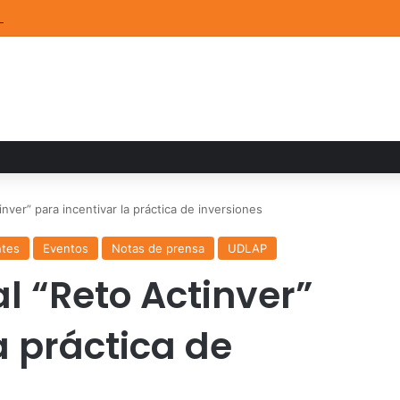
ia familiar marca el cierre del Curso de Verano de Escuelas Aztecas
nver” para incentivar la práctica de inversiones
ntes
Eventos
Notas de prensa
UDLAP
l “Reto Actinver”
a práctica de