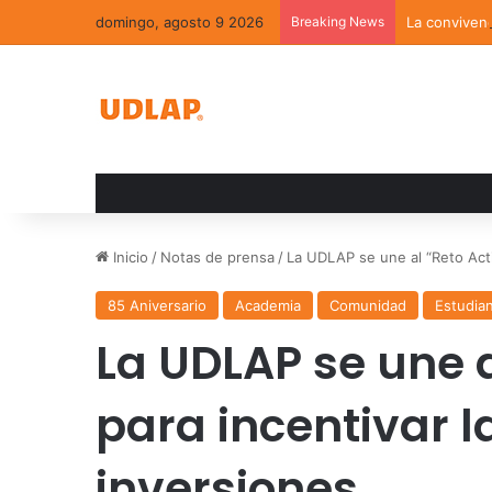
domingo, agosto 9 2026
Breaking News
La convivenc
Inicio
/
Notas de prensa
/
La UDLAP se une al “Reto Acti
85 Aniversario
Academia
Comunidad
Estudia
La UDLAP se une a
para incentivar l
inversiones