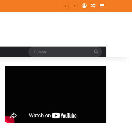
Log In
Random Article
Sidebar
Buscar