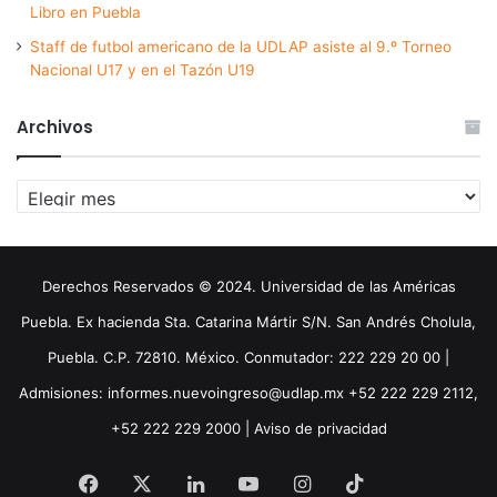
Libro en Puebla
Staff de futbol americano de la UDLAP asiste al 9.º Torneo
Nacional U17 y en el Tazón U19
Archivos
Archivos
Derechos Reservados © 2024. Universidad de las Américas
Puebla. Ex hacienda Sta. Catarina Mártir S/N. San Andrés Cholula,
Puebla. C.P. 72810. México. Conmutador: 222 229 20 00 |
Admisiones: informes.nuevoingreso@udlap.mx +52 222 229 2112,
+52 222 229 2000 |
Aviso de privacidad
Facebook
X
LinkedIn
YouTube
Instagram
TikTok
Threa