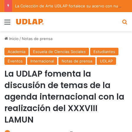
La Colección de Arte UDLAP fortalece su acervo con nuevas obras de artistas emergentes y consolidados
Menu
B
Inicio
/
Notas de prensa
Academia
Escuela de Ciencias Sociales
Estudiantes
Eventos
Internacional
Notas de prensa
UDLAP
La UDLAP fomenta la
discusión de temas de la
agenda internacional con la
realización del XXXVIII
LAMUN