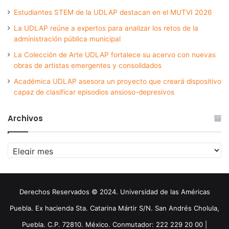
Estudiantes STEM de la UDLAP destacan en el MUTVI 2026
La UDLAP reúne a expertos para analizar los retos de la
administración pública municipal
La Colección de Arte UDLAP fortalece su acervo con nuevas
obras de artistas emergentes y consolidados
Académica UDLAP asesora un proyecto que creará dispositivo
capaz de clasificar episodios ansioso-depresivos
Archivos
Archivos
Derechos Reservados © 2024. Universidad de las Américas
Puebla. Ex hacienda Sta. Catarina Mártir S/N. San Andrés Cholula,
Puebla. C.P. 72810. México. Conmutador: 222 229 20 00 |