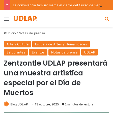
La convivencia familiar marca el cierre del Curso de Verano de Escuelas Aztecas
Menu
B
Inicio
/
Notas de prensa
Arte y Cultura
Escuela de Artes y Humanidades
Estudiantes
Eventos
Notas de prensa
UDLAP
Zentzontle UDLAP presentará
una muestra artística
especial por el Día de
Muertos
Blog UDLAP
13 octubre, 2025
2 minutos de lectura