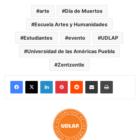
arte
Día de Muertos
Escuela Artes y Humanidades
Estudiantes
evento
UDLAP
Universidad de las Américas Puebla
Zentzontle
LinkedIn
Pinterest
Reddit
Share via Email
Print