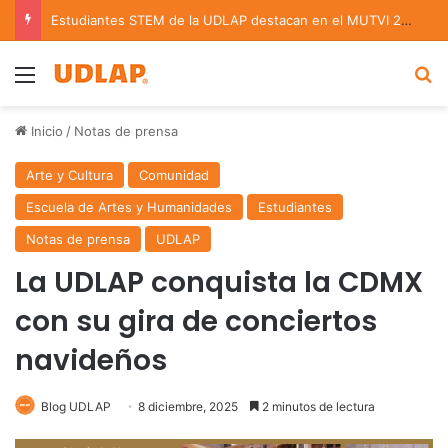
Estudiantes STEM de la UDLAP destacan en el MUTVI 2026
Menu
B
Inicio
/
Notas de prensa
Arte y Cultura
Comunidad
Escuela de Artes y Humanidades
Estudiantes
Notas de prensa
UDLAP
La UDLAP conquista la CDMX
con su gira de conciertos
navideños
Blog UDLAP
8 diciembre, 2025
2 minutos de lectura