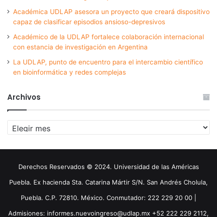
Académica UDLAP asesora un proyecto que creará dispositivo
capaz de clasificar episodios ansioso-depresivos
Académico de la UDLAP fortalece colaboración internacional
con estancia de investigación en Argentina
La UDLAP, punto de encuentro para el intercambio científico
en bioinformática y redes complejas
Archivos
Archivos
Derechos Reservados © 2024. Universidad de las Américas
Puebla. Ex hacienda Sta. Catarina Mártir S/N. San Andrés Cholula,
Puebla. C.P. 72810. México. Conmutador: 222 229 20 00 |
Admisiones: informes.nuevoingreso@udlap.mx +52 222 229 2112,