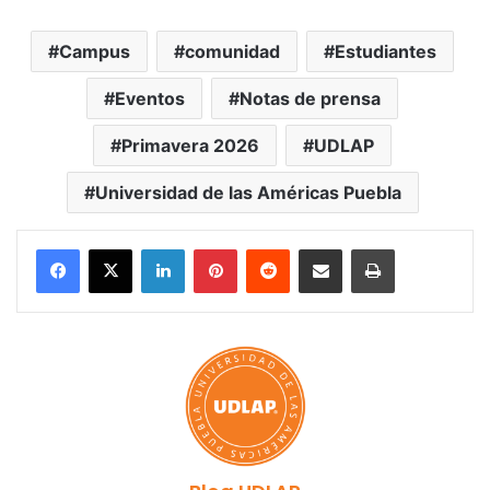
Campus
comunidad
Estudiantes
Eventos
Notas de prensa
Primavera 2026
UDLAP
Universidad de las Américas Puebla
LinkedIn
Pinterest
Reddit
Share via Email
Print