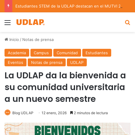
Estudiantes STEM de la UDLAP destacan en el MUTVI 2026
Menu
B
Inicio
/
Notas de prensa
Academia
Campus
Comunidad
Estudiantes
Eventos
Notas de prensa
UDLAP
La UDLAP da la bienvenida a
su comunidad universitaria
a un nuevo semestre
Blog UDLAP
12 enero, 2026
2 minutos de lectura