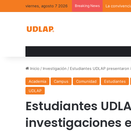
viernes, agosto 7 2026
Breaking News
La convivenci
Inicio
/
Investigación
/
Estudiantes UDLAP presentaron 
Academia
Campus
Comunidad
Estudiantes
UDLAP
Estudiantes UDL
investigaciones