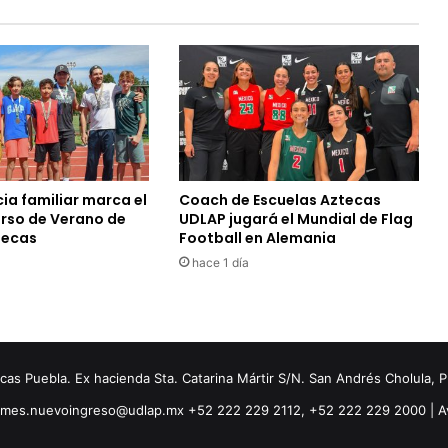
ia familiar marca el
Coach de Escuelas Aztecas
urso de Verano de
UDLAP jugará el Mundial de Flag
tecas
Football en Alemania
hace 1 día
s Puebla. Ex hacienda Sta. Catarina Mártir S/N. San Andrés Cholula, 
ormes.nuevoingreso@udlap.mx +52 222 229 2112, +52 222 229 2000 |
A