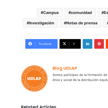
Campus
comunidad
Es
Investigación
Notas de prensa
LinkedIn
Pi
Facebook
X
Blog UDLAP
Somos partícipes de la formación de 
ética y social de la distribución e
Related Articles