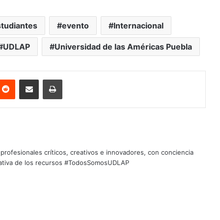
tudiantes
evento
Internacional
UDLAP
Universidad de las Américas Puebla
nterest
Reddit
Share via Email
Print
profesionales críticos, creativos e innovadores, con conciencia
quitativa de los recursos #TodosSomosUDLAP