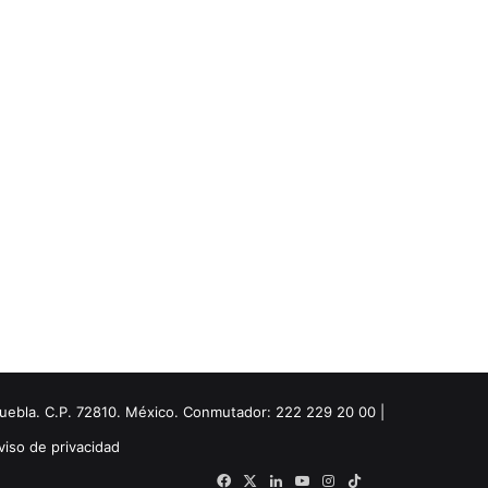
Puebla. C.P. 72810. México. Conmutador: 222 229 20 00 |
viso de privacidad
Facebook
X
LinkedIn
YouTube
Instagram
TikTok
Threads