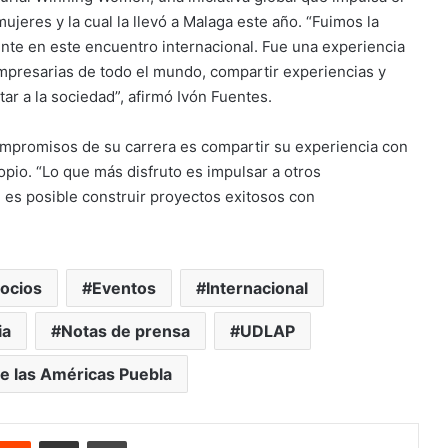
jeres y la cual la llevó a Malaga este año. “Fuimos la
te en este encuentro internacional. Fue una experiencia
mpresarias de todo el mundo, compartir experiencias y
ar a la sociedad”, afirmó Ivón Fuentes.
ompromisos de su carrera es compartir su experiencia con
opio. “Lo que más disfruto es impulsar a otros
s posible construir proyectos exitosos con
ocios
Eventos
Internacional
ia
Notas de prensa
UDLAP
e las Américas Puebla
nterest
Reddit
Share via Email
Print