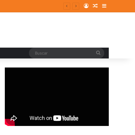
Log In
Random Article
Sidebar
Buscar