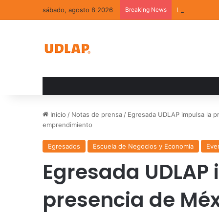
sábado, agosto 8 2026
Breaking News
La convivenci
Inicio
/
Notas de prensa
/
Egresada UDLAP impulsa la pr
emprendimiento
Egresados
Escuela de Negocios y Economía
Eve
Egresada UDLAP 
presencia de Méx