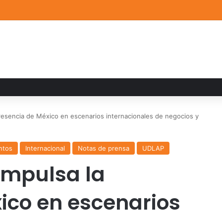
a familiar marca el cierre del Curso de Verano de Escuelas Aztecas
esencia de México en escenarios internacionales de negocios y
ntos
Internacional
Notas de prensa
UDLAP
impulsa la
ico en escenarios