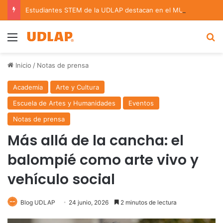
Estudiantes STEM de la UDLAP destacan en el MUTVI 2026
Menu
B
Inicio
/
Notas de prensa
Academia
Arte y Cultura
Escuela de Artes y Humanidades
Eventos
Notas de prensa
Más allá de la cancha: el
balompié como arte vivo y
vehículo social
Blog UDLAP
24 junio, 2026
2 minutos de lectura