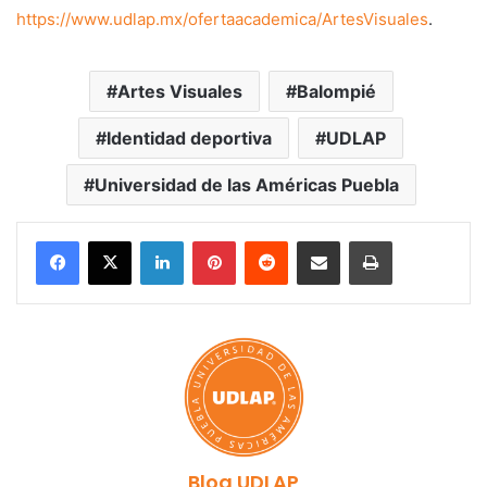
https://www.udlap.mx/ofertaacademica/ArtesVisuales
.
Artes Visuales
Balompié
Identidad deportiva
UDLAP
Universidad de las Américas Puebla
LinkedIn
Pinterest
Reddit
Share via Email
Print
Blog UDLAP