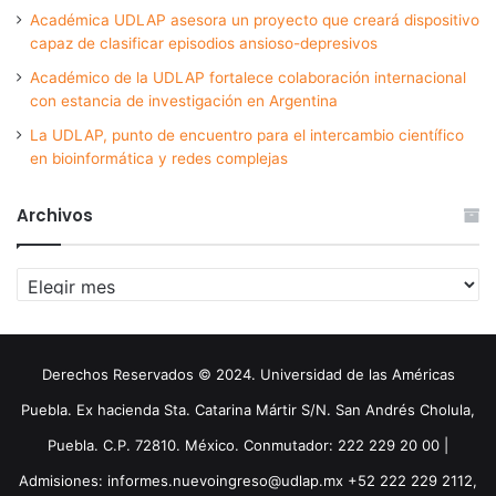
Académica UDLAP asesora un proyecto que creará dispositivo
capaz de clasificar episodios ansioso-depresivos
Académico de la UDLAP fortalece colaboración internacional
con estancia de investigación en Argentina
La UDLAP, punto de encuentro para el intercambio científico
en bioinformática y redes complejas
Archivos
Archivos
Derechos Reservados © 2024. Universidad de las Américas
Puebla. Ex hacienda Sta. Catarina Mártir S/N. San Andrés Cholula,
Puebla. C.P. 72810. México. Conmutador: 222 229 20 00 |
Admisiones: informes.nuevoingreso@udlap.mx +52 222 229 2112,