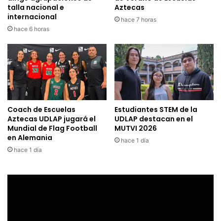
talla nacional e
Aztecas
internacional
hace 7 horas
hace 6 horas
Coach de Escuelas
Estudiantes STEM de la
Aztecas UDLAP jugará el
UDLAP destacan en el
Mundial de Flag Football
MUTVI 2026
en Alemania
hace 1 día
hace 1 día