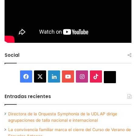
Social
Facebook
X
LinkedIn
YouTube
Instagram
TikTok
Thread
Entradas recientes
Directora de la Orquesta Symphonia de la UDLAP dirige
agrupaciones de talla nacional e internacional
La convivencia familiar marca el cierre del Curso de Verano de
Escuelas Aztecas