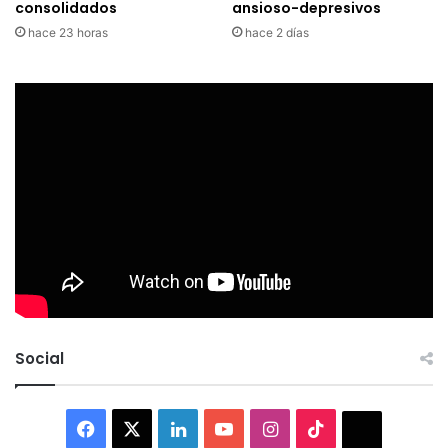
consolidados
ansioso-depresivos
hace 23 horas
hace 2 días
Social
Facebook
X
LinkedIn
YouTube
Instagram
TikTok
Thread