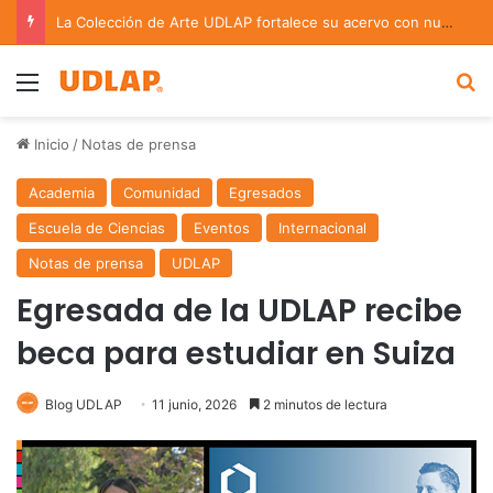
La Colección de Arte UDLAP fortalece su acervo con nuevas obras de artistas emergentes y consolidados
Menu
B
Inicio
/
Notas de prensa
Academia
Comunidad
Egresados
Escuela de Ciencias
Eventos
Internacional
Notas de prensa
UDLAP
Egresada de la UDLAP recibe
beca para estudiar en Suiza
Blog UDLAP
11 junio, 2026
2 minutos de lectura