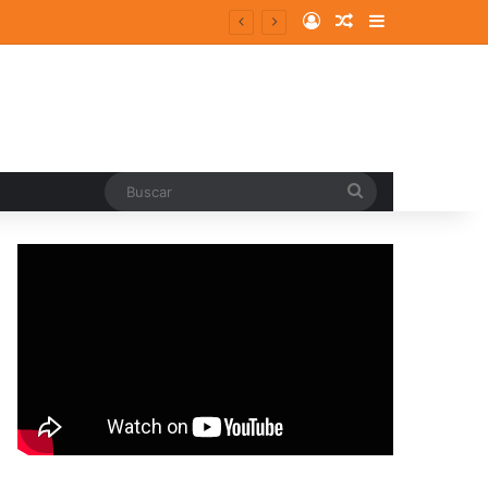
Log In
Random Article
Sidebar
Buscar