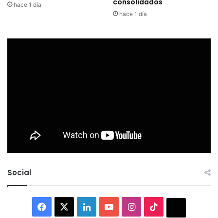
consolidados
hace 1 día
hace 1 día
Social
Facebook
X
LinkedIn
YouTube
Instagram
TikTok
Thread