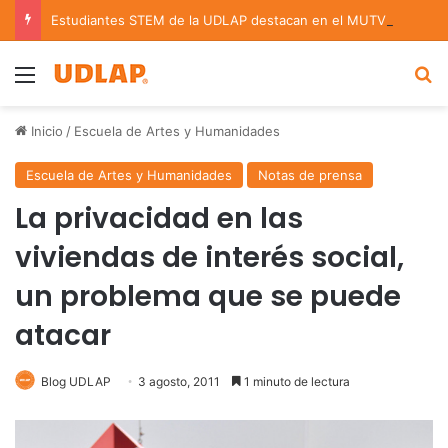
Estudiantes STEM de la UDLAP destacan en el MUTVI 2026
Menu
B
Inicio
/
Escuela de Artes y Humanidades
Escuela de Artes y Humanidades
Notas de prensa
La privacidad en las
viviendas de interés social,
un problema que se puede
atacar
Blog UDLAP
3 agosto, 2011
1 minuto de lectura