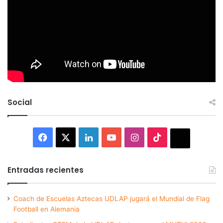
Social
Facebook
X
LinkedIn
YouTube
Instagram
TikTok
Thread
Entradas recientes
Coach de Escuelas Aztecas UDLAP jugará el Mundial de Flag
Football en Alemania