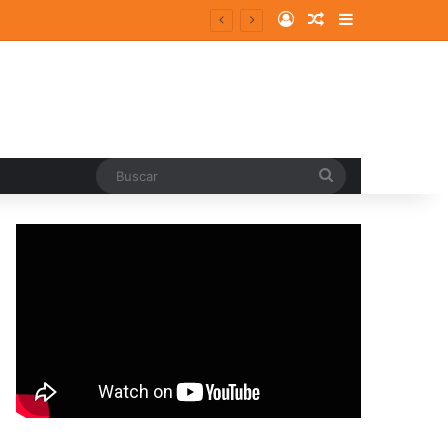
Log In
Random Article
Sidebar
Buscar