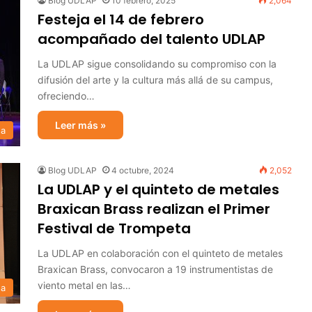
Blog UDLAP
10 febrero, 2025
2,064
Festeja el 14 de febrero
acompañado del talento UDLAP
La UDLAP sigue consolidando su compromiso con la
difusión del arte y la cultura más allá de su campus,
ofreciendo…
Leer más »
sa
Blog UDLAP
4 octubre, 2024
2,052
La UDLAP y el quinteto de metales
Braxican Brass realizan el Primer
Festival de Trompeta
La UDLAP en colaboración con el quinteto de metales
Braxican Brass, convocaron a 19 instrumentistas de
viento metal en las…
sa