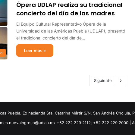
Ópera UDLAP realiza su tradicional
concierto del día de las madres
El Equipo Cultural Representativo Ópera de la
Universidad de las Américas Puebla (UDLAP), presentó
el tradicional concierto del día de…
Leer más »
ra
Siguiente
s Puebla. Ex hacienda Sta. Catarina Mártir S/N. San Andrés Cholula, 
ormes.nuevoingreso@udlap.mx +52 222 229 2112, +52 222 229 2000 |
A