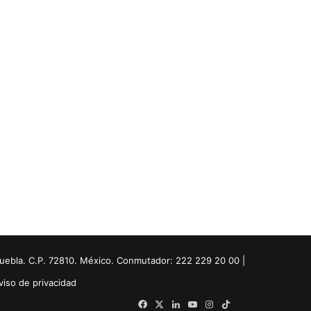
Puebla. C.P. 72810. México. Conmutador: 222 229 20 00 |
viso de privacidad
Facebook
X
LinkedIn
YouTube
Instagram
TikTok
Threads