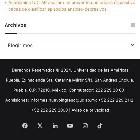
Académica UDLAP asesora un proyecto que creará dispositivo
capaz de clasificar episodios ansioso-depresivos
Archivos
Archivos
Derechos Reservados © 2024. Universidad de las Américas
Puebla. Ex hacienda Sta. Catarina Mártir S/N. San Andrés Cholula,
Puebla. C.P. 72810. México. Conmutador: 222 229 20 00 |
Admisiones: informes.nuevoingreso@udlap.mx +52 222 229 2112,
+52 222 229 2000 |
Aviso de privacidad
Facebook
X
LinkedIn
YouTube
Instagram
TikTok
Threa