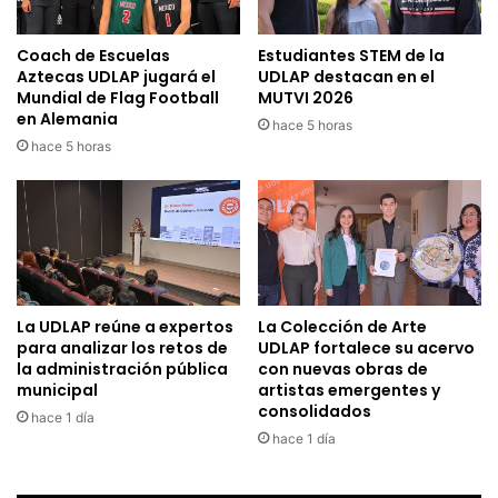
Coach de Escuelas
Estudiantes STEM de la
Aztecas UDLAP jugará el
UDLAP destacan en el
Mundial de Flag Football
MUTVI 2026
en Alemania
hace 5 horas
hace 5 horas
La UDLAP reúne a expertos
La Colección de Arte
para analizar los retos de
UDLAP fortalece su acervo
la administración pública
con nuevas obras de
municipal
artistas emergentes y
consolidados
hace 1 día
hace 1 día