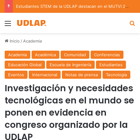
Estudiantes STEM de la UDLAP destacan en el MUTVI 2026
Menu
B
Inicio
/
Academia
Academia
Académica
Comunidad
Conferencias
Educación Global
Escuela de Ingeniería
Estudiantes
Eventos
Internacional
Notas de prensa
Tecnología
Investigación y necesidades
tecnológicas en el mundo se
ponen en evidencia en
congreso organizado por la
UDLAP