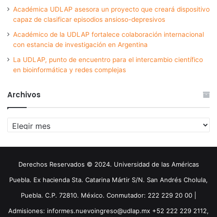
Académica UDLAP asesora un proyecto que creará dispositivo
capaz de clasificar episodios ansioso-depresivos
Académico de la UDLAP fortalece colaboración internacional
con estancia de investigación en Argentina
La UDLAP, punto de encuentro para el intercambio científico
en bioinformática y redes complejas
Archivos
Archivos
Derechos Reservados © 2024. Universidad de las Américas
Puebla. Ex hacienda Sta. Catarina Mártir S/N. San Andrés Cholula,
Puebla. C.P. 72810. México. Conmutador: 222 229 20 00 |
Admisiones: informes.nuevoingreso@udlap.mx +52 222 229 2112,