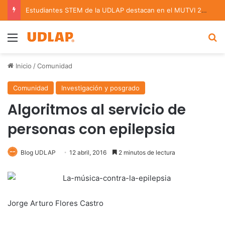
Estudiantes STEM de la UDLAP destacan en el MUTVI 2026
Menu
B
Inicio
/
Comunidad
Comunidad
Investigación y posgrado
Algoritmos al servicio de
personas con epilepsia
Blog UDLAP
12 abril, 2016
2 minutos de lectura
Jorge Arturo Flores Castro