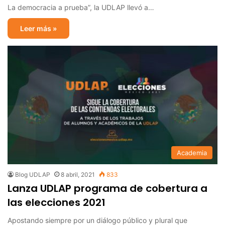
La democracia a prueba”, la UDLAP llevó a…
Leer más »
Academia
Blog UDLAP
8 abril, 2021
833
Lanza UDLAP programa de cobertura a
las elecciones 2021
Apostando siempre por un diálogo público y plural que