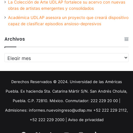
La Colección de Arte UDLAP fortalece su acervo con nuevas
obras de artistas emergentes y consolidados
Académica UDLAP asesora un proyecto que creará dispositivo
capaz de clasificar episodios ansioso-depresivos
Archivos
Archivos
Derechos Reservados © 2024. Universidad de las Américas
Puebla. Ex hacienda Sta. Catarina Mártir S/N. San Andrés Cholula,
Puebla. C.P. 72810. México. Conmutador: 222 229 20 00 |
Admisiones: informes.nuevoingreso@udlap.mx +52 222 229 2112,
+52 222 229 2000 |
Aviso de privacidad