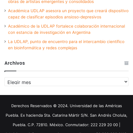
obras de artistas emergentes y consolidados
Académica UDLAP asesora un proyecto que creará dispositivo
capaz de clasificar episodios ansioso-depresivos
Académico de la UDLAP fortalece colaboración internacional
con estancia de investigación en Argentina
La UDLAP, punto de encuentro para el intercambio científico
en bioinformática y redes complejas
Archivos
Archivos
Derechos Reservados © 2024. Universidad de las Américas
Puebla. Ex hacienda Sta. Catarina Mártir S/N. San Andrés Cholula,
Puebla. C.P. 72810. México. Conmutador: 222 229 20 00 |