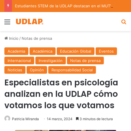
Estudiantes STEM de la UDLAP destacan en el MUTVI 2026
Menu
B
Inicio
/
Notas de prensa
Academia
Académica
Educación Global
Eventos
Internacional
Investigación
Notas de prensa
Noticias
Opinión
Responsabilidad Social
Especialistas en psicología
analizan en la UDLAP cómo
votamos los que votamos
Patricia Miranda
14 marzo, 2024
3 minutos de lectura