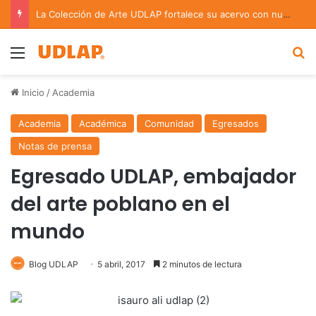
La Colección de Arte UDLAP fortalece su acervo con nuevas obras de artistas emergentes y consolidados
Menu
B
Inicio
/
Academia
Academia
Académica
Comunidad
Egresados
Notas de prensa
Egresado UDLAP, embajador
del arte poblano en el
mundo
Blog UDLAP
5 abril, 2017
2 minutos de lectura