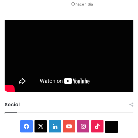
hace 1 día
Social
Facebook
X
LinkedIn
YouTube
Instagram
TikTok
Thread