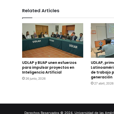
Related Articles
UDLAP y BUAP unen esfuerzos
UDLAP, prim
para impulsar proyectos en
Latinoaméri
Inteligencia Artificial
de trabajo p
generación
26 junio, 2026
27 abril, 2026
Derechos Reservados © 2024. Universidad de las América