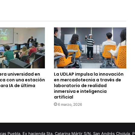
era universidad en
La UDLAP impulsa la innovación
ca con una estación
en mercadotecnia a través de
ara IA de última
laboratorio de realidad
inmersiva e inteligencia
artificial
6 marzo, 2026
s Puebla. Ex hacienda Sta. Catarina Mártir S/N. San Andrés Cholula, 