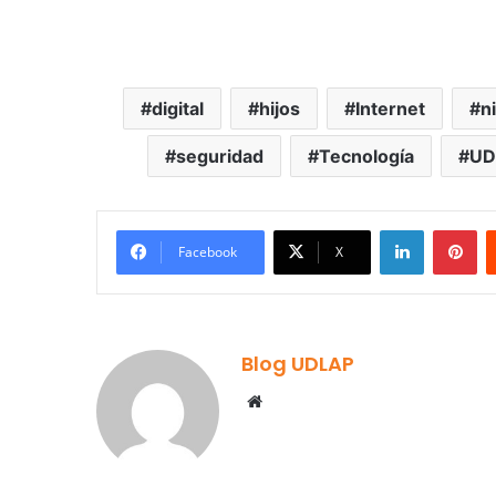
digital
hijos
Internet
n
seguridad
Tecnología
UD
LinkedIn
Pi
Facebook
X
Blog UDLAP
Website