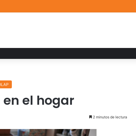
a familiar marca el cierre del Curso de Verano de Escuelas Aztecas
DLAP
 en el hogar
2 minutos de lectura