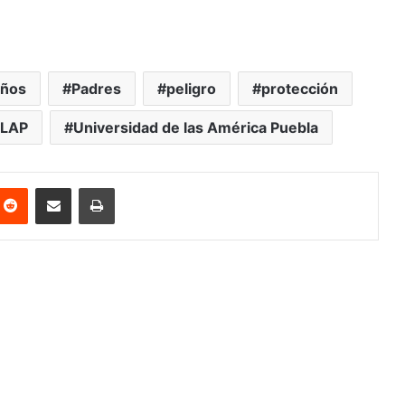
iños
Padres
peligro
protección
LAP
Universidad de las América Puebla
nterest
Reddit
Share via Email
Print