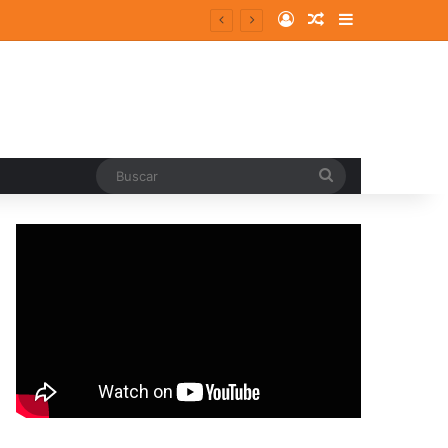
Log In
Random Article
Sidebar
Buscar