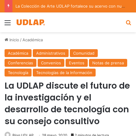
La Colección de Arte UDLAP fortalece su acervo con nuevas obras de artistas emergentes y consolidados
Menu
B
Inicio
/
Académica
Académica
Administrativos
Comunidad
Conferencias
Convenios
Eventos
Notas de prensa
Tecnología
Tecnologías de la Información
La UDLAP discute el futuro de
la investigación y el
desarrollo de tecnología con
su consejo consultivo
Blog UDLAP
28 mayo, 2020
2 minutos de lectura