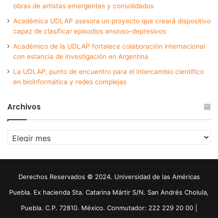
obras de artistas emergentes y consolidados
Académica UDLAP asesora un proyecto que creará dispositivo
capaz de clasificar episodios ansioso-depresivos
Académico de la UDLAP fortalece colaboración internacional
con estancia de investigación en Argentina
La UDLAP, punto de encuentro para el intercambio científico
en bioinformática y redes complejas
Archivos
Archivos
Derechos Reservados © 2024. Universidad de las Américas
Puebla. Ex hacienda Sta. Catarina Mártir S/N. San Andrés Cholula,
Puebla. C.P. 72810. México. Conmutador: 222 229 20 00 |