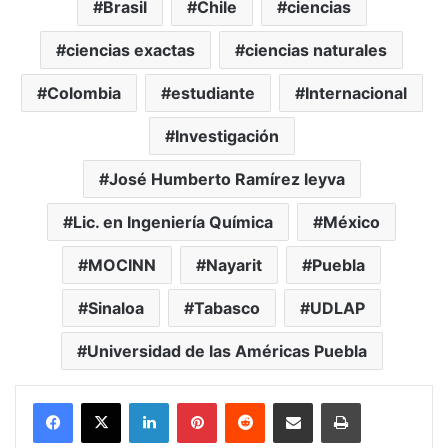
Brasil
Chile
ciencias
ciencias exactas
ciencias naturales
Colombia
estudiante
Internacional
Investigación
José Humberto Ramírez leyva
Lic. en Ingeniería Química
México
MOCINN
Nayarit
Puebla
Sinaloa
Tabasco
UDLAP
Universidad de las Américas Puebla
LinkedIn
Pinterest
Reddit
Share via Email
Print