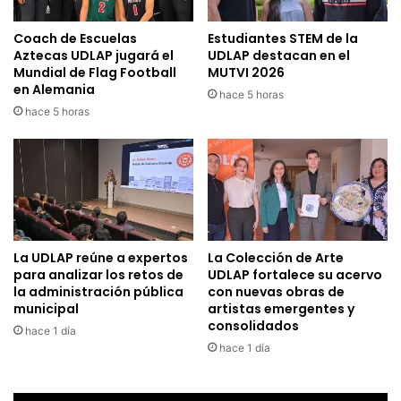
Coach de Escuelas
Estudiantes STEM de la
Aztecas UDLAP jugará el
UDLAP destacan en el
Mundial de Flag Football
MUTVI 2026
en Alemania
hace 5 horas
hace 5 horas
La UDLAP reúne a expertos
La Colección de Arte
para analizar los retos de
UDLAP fortalece su acervo
la administración pública
con nuevas obras de
municipal
artistas emergentes y
consolidados
hace 1 día
hace 1 día