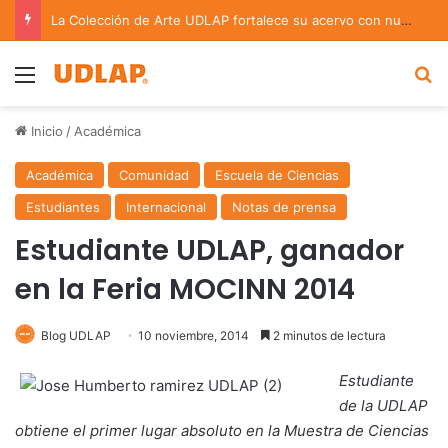
La Colección de Arte UDLAP fortalece su acervo con nuevas obras de artistas emergentes y consolidados
Menu
B
Inicio
/
Académica
Académica
Comunidad
Escuela de Ciencias
Estudiantes
Internacional
Notas de prensa
Estudiante UDLAP, ganador
en la Feria MOCINN 2014
Blog UDLAP
10 noviembre, 2014
2 minutos de lectura
Estudiante
de la UDLAP
obtiene el primer lugar absoluto en la Muestra de Ciencias