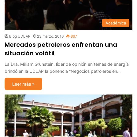
Académica
Blog UDLAP
23 marzo, 2016
867
Mercados petroleros enfrentan una
situación volátil
La Dra. Miriam Grunstein, líder de opinión en temas de energía
brindó en la UDLAP la ponencia “Negocios petroleros en…
Leer más »