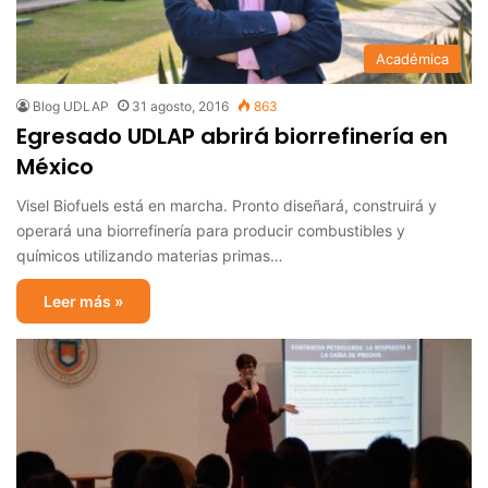
Académica
Blog UDLAP
31 agosto, 2016
863
Egresado UDLAP abrirá biorrefinería en
México
Visel Biofuels está en marcha. Pronto diseñará, construirá y
operará una biorrefinería para producir combustibles y
químicos utilizando materias primas…
Leer más »