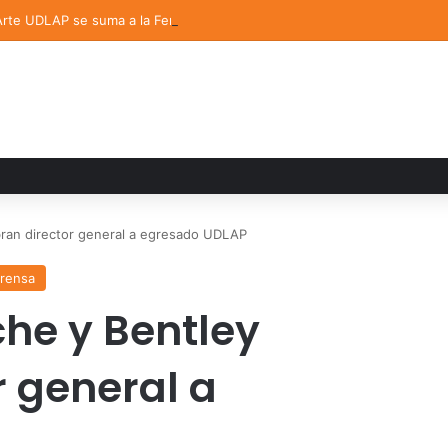
 Arte UDLAP se suma a la Feria Internacional del Libro en Puebla
ran director general a egresado UDLAP
prensa
he y Bentley
 general a