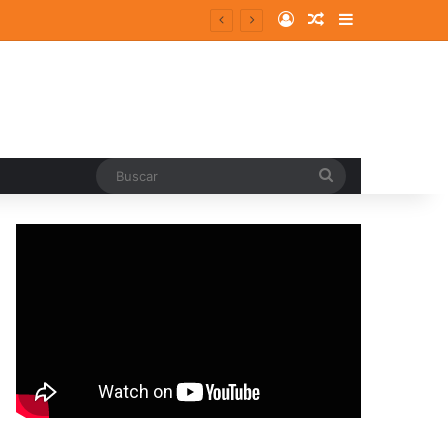
Log In
Random Article
Sidebar
Buscar