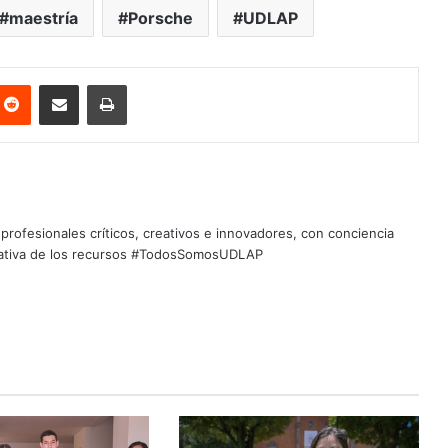
maestría
Porsche
UDLAP
nterest
Reddit
Share via Email
Print
profesionales críticos, creativos e innovadores, con conciencia
quitativa de los recursos #TodosSomosUDLAP