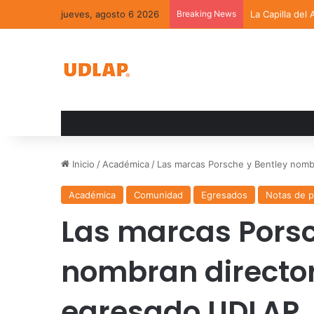
jueves, agosto 6 2026
Breaking News
La Capilla del
Inicio
/
Académica
/
Las marcas Porsche y Bentley nomb
Académica
Comunidad
Egresados
Notas de 
Las marcas Porsc
nombran director
egresado UDLAP