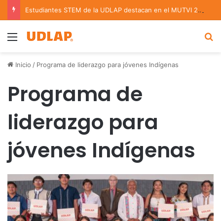
Estudiantes STEM de la UDLAP destacan en el MUTVI 2026
Menu
B
Inicio
/
Programa de liderazgo para jóvenes Indígenas
Programa de
liderazgo para
jóvenes Indígenas