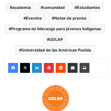
academia
comunidad
Estudiantes
Eventos
Notas de prensa
Programa de liderazgo para jóvenes Indígenas
UDLAP
Universidad de las Américas Puebla
LinkedIn
Pinterest
Reddit
Share via Email
Print