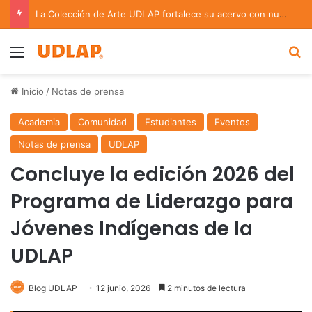
Académica UDLAP asesora un proyecto que creará dispositivo capaz de clasificar episodios ansioso-depresivos
Menu
B
Inicio
/
Notas de prensa
Academia
Comunidad
Estudiantes
Eventos
Notas de prensa
UDLAP
Concluye la edición 2026 del
Programa de Liderazgo para
Jóvenes Indígenas de la
UDLAP
Blog UDLAP
12 junio, 2026
2 minutos de lectura