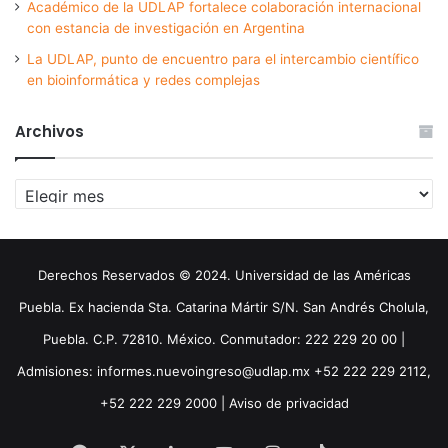
Académico de la UDLAP fortalece colaboración internacional
con estancia de investigación en Argentina
La UDLAP, punto de encuentro para el intercambio científico
en bioinformática y redes complejas
Archivos
Archivos
Derechos Reservados © 2024. Universidad de las Américas
Puebla. Ex hacienda Sta. Catarina Mártir S/N. San Andrés Cholula,
Puebla. C.P. 72810. México. Conmutador: 222 229 20 00 |
Admisiones: informes.nuevoingreso@udlap.mx +52 222 229 2112,
+52 222 229 2000 |
Aviso de privacidad