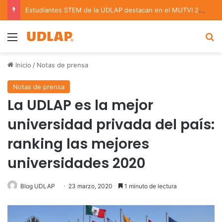
Estudiantes STEM de la UDLAP destacan en el MUTVI 2026
Menu
B
Inicio
/
Notas de prensa
Notas de prensa
La UDLAP es la mejor
universidad privada del país:
ranking las mejores
universidades 2020
Blog UDLAP
23 marzo, 2020
1 minuto de lectura