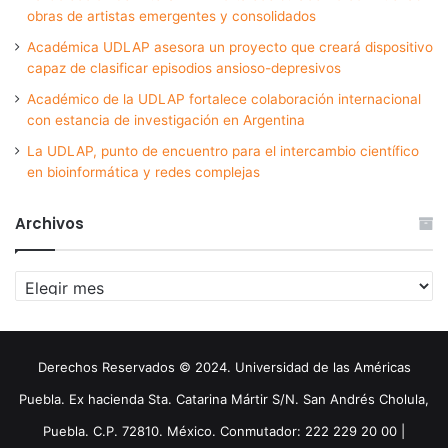
obras de artistas emergentes y consolidados
Académica UDLAP asesora un proyecto que creará dispositivo
capaz de clasificar episodios ansioso-depresivos
Académico de la UDLAP fortalece colaboración internacional
con estancia de investigación en Argentina
La UDLAP, punto de encuentro para el intercambio científico
en bioinformática y redes complejas
Archivos
Archivos
Derechos Reservados © 2024. Universidad de las Américas
Puebla. Ex hacienda Sta. Catarina Mártir S/N. San Andrés Cholula,
Puebla. C.P. 72810. México. Conmutador: 222 229 20 00 |