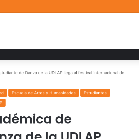
a familiar marca el cierre del Curso de Verano de Escuelas Aztecas
tudiante de Danza de la UDLAP llega al festival internacional de
ad
Escuela de Artes y Humanidades
Estudiantes
P
cadémica de
nza de la UDLAP