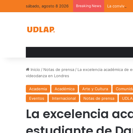
sábado, agosto 8 2026
Breaking News
La convivenci
Inicio
/
Notas de prensa
/
La excelencia académica de es
videodanza en Londres
Academia
Académica
Arte y Cultura
Comunid
Eventos
Internacional
Notas de prensa
UDLA
La excelencia a
estudiante de Da