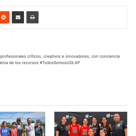
nterest
Reddit
Share via Email
Print
profesionales críticos, creativos e innovadores, con conciencia
quitativa de los recursos #TodosSomosUDLAP