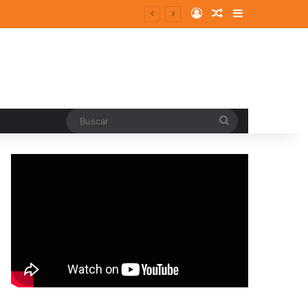
Log In
Random Article
Sidebar
Buscar