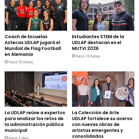
Coach de Escuelas
Estudiantes STEM de la
Aztecas UDLAP jugará el
UDLAP destacan en el
Mundial de Flag Football
MUTVI 2026
en Alemania
hace 15 horas
hace 15 horas
La UDLAP reúne a expertos
La Colección de Arte
para analizar los retos de
UDLAP fortalece su acervo
la administración pública
con nuevas obras de
municipal
artistas emergentes y
consolidados
hace 2 días