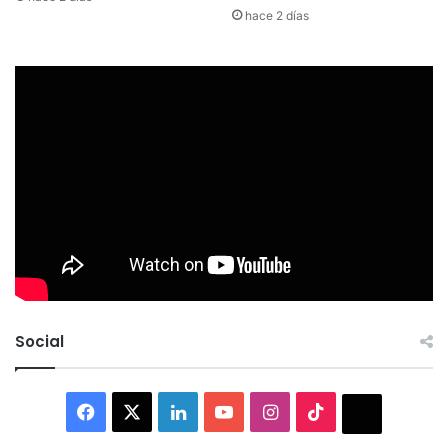
hace 2 días
Social
Facebook
X
LinkedIn
YouTube
Instagram
TikTok
Thread