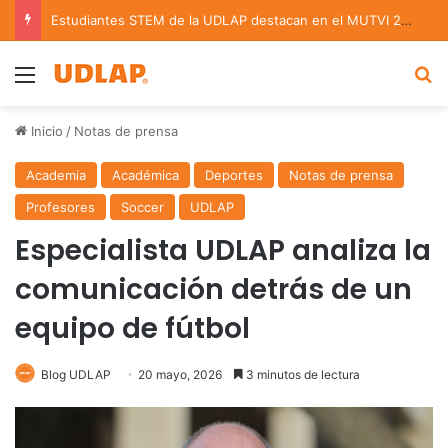
Estudiantes STEM de la UDLAP destacan en el MUTVI 2026
Menu
B
Inicio
/
Notas de prensa
Academia
Académica
Deportes
Notas de prensa
Profesores
Soccer
UDLAP
Especialista UDLAP analiza la
comunicación detrás de un
equipo de fútbol
Blog UDLAP
20 mayo, 2026
3 minutos de lectura