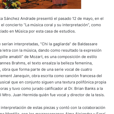
ca Sánchez Andrade presentó el pasado 12 de mayo, en el
 el concierto “La música coral y su interpretación”, como
ciado en Música por esta casa de estudios.
ue serían interpretadas, “Chi la gagliarda” de Baldassare
a letra con la música, dando como resultado la expresión
ille amabili” de Mozart, es una composición de estilo
annes Brahms, el texto ensalza la belleza femenina,
, obra que forma parte de una serie vocal de cuatro
Clement Janequin, obra escrita como canción francesa del
sical que en conjunto siguen una textura polifónica propia
horas y tuvo como jurado calificador al Dr. Brian Banks a la
 Mtro. Juan Hermida quién fue vocal y director de la tesis.
 interpretación de estas piezas y contó con la colaboración
loma Mantilla, con los mezzosopranos Alma Alejandra y Saraí