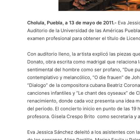
Cholula, Puebla, a 13 de mayo de 2011.-
Eva Jessi
Auditorio de la Universidad de las Américas Puebla
examen profesional para obtener el título de Licen
Con auditorio lleno, la artista explicó las piezas q
Donato, obra escrita como madrigal que relaciona l
sentimental del hombre como ser profano, “Due pup
contemplativo y melancólico, “O die frauen” de Joh
“Dialogo” de la compositora cubana Beatriz Corona
canciones infantiles y “Le chant des oyseaux” de 
renacimiento, donde cada voz presenta una idea mu
del periodo. El concierto inicio en punto de las 19 
profesora. Gisela Crespo Brito como secretaria y al
Eva Jessica Sánchez deleitó a los asistentes con la
de los sopranos Aline Portillo, Marina Favila y Pa