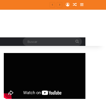
Log In
Random Article
Sidebar
Buscar