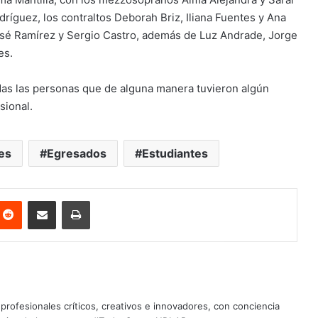
íguez, los contraltos Deborah Briz, Iliana Fuentes y Ana
José Ramírez y Sergio Castro, además de Luz Andrade, Jorge
es.
odas las personas que de alguna manera tuvieron algún
sional.
es
Egresados
Estudiantes
nterest
Reddit
Share via Email
Print
profesionales críticos, creativos e innovadores, con conciencia