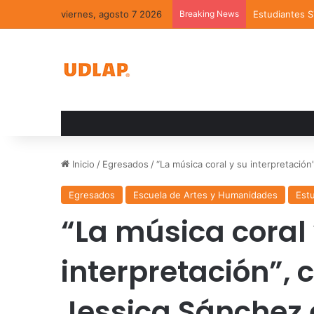
viernes, agosto 7 2026
Breaking News
Estudiantes 
Inicio
/
Egresados
/
“La música coral y su interpretació
Egresados
Escuela de Artes y Humanidades
Est
“La música coral
interpretación”, 
Jessica Sánchez e