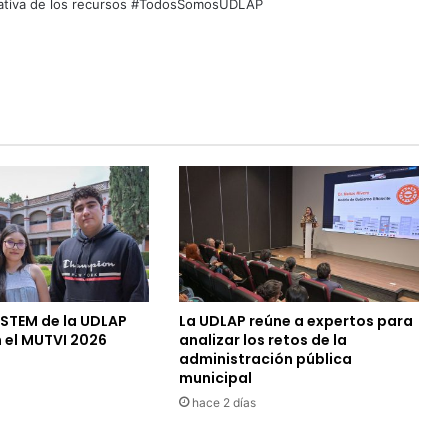
quitativa de los recursos #TodosSomosUDLAP
 STEM de la UDLAP
La UDLAP reúne a expertos para
 el MUTVI 2026
analizar los retos de la
administración pública
municipal
hace 2 días