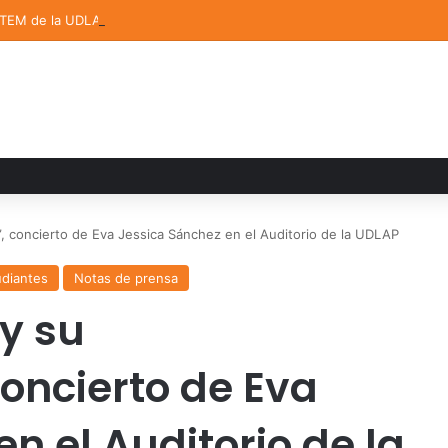
STEM de la UDLAP destacan en el MUTVI 2026
n”, concierto de Eva Jessica Sánchez en el Auditorio de la UDLAP
udiantes
Notas de prensa
 y su
concierto de Eva
n el Auditorio de la