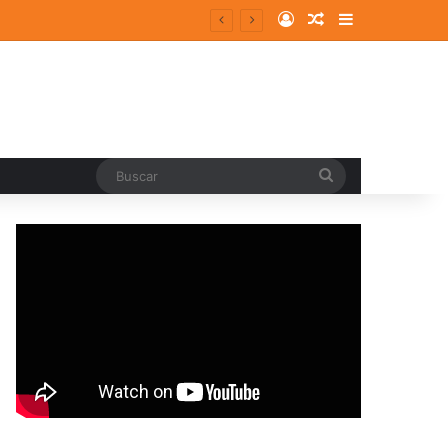
Log In
Random Article
Sidebar
Buscar