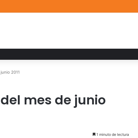
a familiar marca el cierre del Curso de Verano de Escuelas Aztecas
 junio 2011
 del mes de junio
1 minuto de lectura