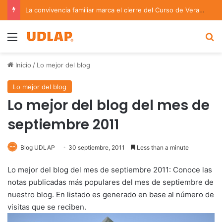
La convivencia familiar marca el cierre del Curso de Verano de Escuelas Aztecas
Menu
B
Inicio
/
Lo mejor del blog
Lo mejor del blog
Lo mejor del blog del mes de
septiembre 2011
Blog UDLAP
30 septiembre, 2011
Less than a minute
Lo mejor del blog del mes de septiembre 2011: Conoce las
notas publicadas más populares del mes de septiembre de
nuestro blog. En listado es generado en base al número de
visitas que se reciben.