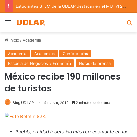
Estudiantes STEM de la UDLAP destacan en el MUTVI 2026
Menu
B
Inicio
/
Academia
Academia
Académica
Conferencias
Escuela de Negocios y Economía
Notas de prensa
México recibe 190 millones
de turistas
Blog UDLAP
14 marzo, 2012
2 minutos de lectura
Puebla, entidad federativa más representante en los