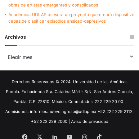
obras de artistas emergentes y consolidados
Académica UDLAP asesora un proyecto que creará dispositivo
capaz de clasificar episodios ansioso-depresivos
Archivos
Archivos
Derechos Reservados © 2024. Universidad de las Américas
Puebla. Ex hacienda Sta. Catarina Mártir S/N. San Andrés Cholula,
Puebla. C.P. 72810. México. Conmutador: 222 229 20 00 |
Admisiones: informes.nuevoingreso@udlap.mx +52 222 229 2112,
+52 222 229 2000 |
Aviso de privacidad
Facebook
X
LinkedIn
YouTube
Instagram
TikTok
Threa