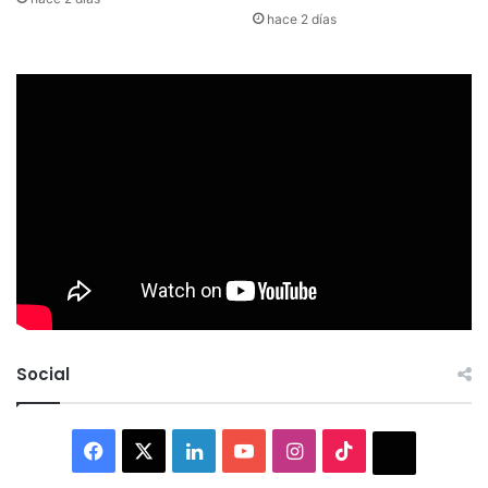
hace 2 días
Social
Facebook
X
LinkedIn
YouTube
Instagram
TikTok
Thread