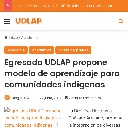
La Colección de Arte UDLAP fortalece su acervo con nuevas obras de artistas emergentes y consolidados
Menu
B
Inicio
/
Academia
Academia
Académica
Notas de prensa
Egresada UDLAP propone
modelo de aprendizaje para
comunidades indígenas
Blog UDLAP
22 junio, 2012
2 minutos de lectura
La Dra. Eva Hortensia
Cházaro Arellano, propone
la integración de diversas