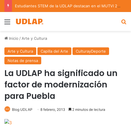
Estudiantes STEM de la UDLAP destacan en el MUTVI 2026
Menu
B
Inicio
/
Arte y Cultura
Arte y Cultura
Capilla del Arte
CulturayDeporte
Notas de prensa
La UDLAP ha significado un
factor de modernización
para Puebla
Blog UDLAP
8 febrero, 2013
2 minutos de lectura