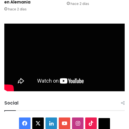
en Alemania
hace 2 días
hace 2 días
Social
Facebook
X
LinkedIn
YouTube
Instagram
TikTok
Thread