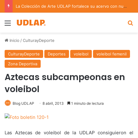
La Colección de Arte UDLAP fortalece su acervo con nuevas obras de artistas emergentes y consolidados
Menu
B
Inicio
/
CulturayDeporte
CulturayDeporte
Deportes
voleibol
voleibol femenil
Zona Deportiva
Aztecas subcampeonas en
voleibol
Blog UDLAP
8 abril, 2013
1 minuto de lectura
Las Aztecas de voleibol de la UDLAP consiguieron el