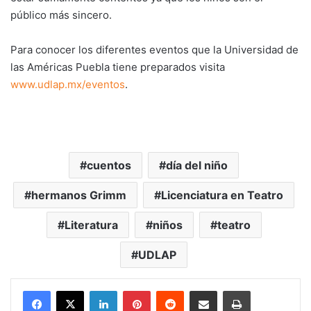
público más sincero.
Para conocer los diferentes eventos que la Universidad de
las Américas Puebla tiene preparados visita
www.udlap.mx/eventos
.
cuentos
día del niño
hermanos Grimm
Licenciatura en Teatro
Literatura
niños
teatro
UDLAP
LinkedIn
Pinterest
Reddit
Share via Email
Print