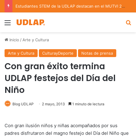
Estudiantes STEM de la UDLAP destacan en el MUTVI 2026
Menu
B
Inicio
/
Arte y Cultura
Arte y Cultura
CulturayDeporte
Notas de prensa
Con gran éxito termina
UDLAP festejos del Día del
Niño
Blog UDLAP
2 mayo, 2013
1 minuto de lectura
Con gran ilusión niños y niñas acompañados por sus
padres disfrutaron del magno festejo del Día del Niño que