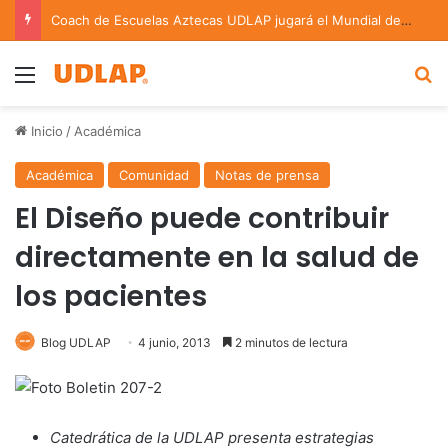
Coach de Escuelas Aztecas UDLAP jugará el Mundial de Flag Football en Alemania
Menu
B
Inicio
/
Académica
Académica
Comunidad
Notas de prensa
El Diseño puede contribuir
directamente en la salud de
los pacientes
Blog UDLAP
4 junio, 2013
2 minutos de lectura
Catedrática de la UDLAP presenta estrategias