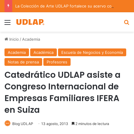
La Colección de Arte UDLAP fortalece su acervo con nuevas obras de artistas emergentes y consolidados
Menu
B
Inicio
/
Academia
Academia
Académica
Escuela de Negocios y Economía
Notas de prensa
Profesores
Catedrático UDLAP asiste a
Congreso Internacional de
Empresas Familiares IFERA
en Suiza
Blog UDLAP
13 agosto, 2013
2 minutos de lectura