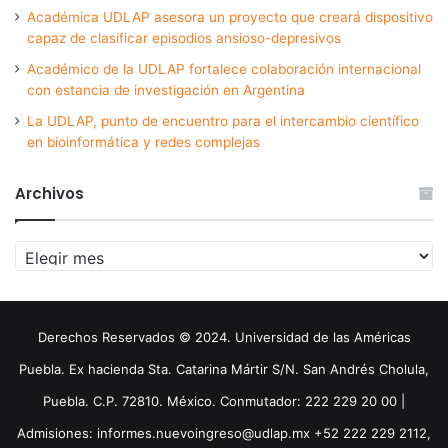
Académica UDLAP asesora un proyecto que creará dispositivo
capaz de clasificar episodios ansioso-depresivos
Académico de la UDLAP fortalece colaboración internacional
con estancia de investigación en Argentina
La UDLAP, punto de encuentro para el intercambio científico
en bioinformática y redes complejas
Archivos
Archivos
Derechos Reservados © 2024. Universidad de las Américas
Puebla. Ex hacienda Sta. Catarina Mártir S/N. San Andrés Cholula,
Puebla. C.P. 72810. México. Conmutador: 222 229 20 00 |
Admisiones: informes.nuevoingreso@udlap.mx +52 222 229 2112,