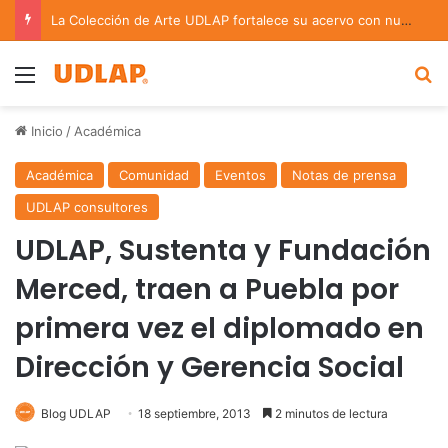
La Colección de Arte UDLAP fortalece su acervo con nuevas obras de artistas emergentes y consolidados
Menu
B
Inicio
/
Académica
Académica
Comunidad
Eventos
Notas de prensa
UDLAP consultores
UDLAP, Sustenta y Fundación
Merced, traen a Puebla por
primera vez el diplomado en
Dirección y Gerencia Social
Blog UDLAP
18 septiembre, 2013
2 minutos de lectura