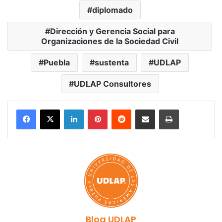
diplomado
Dirección y Gerencia Social para
Organizaciones de la Sociedad Civil
Puebla
sustenta
UDLAP
UDLAP Consultores
LinkedIn
Pinterest
Reddit
Share via Email
Print
Blog UDLAP