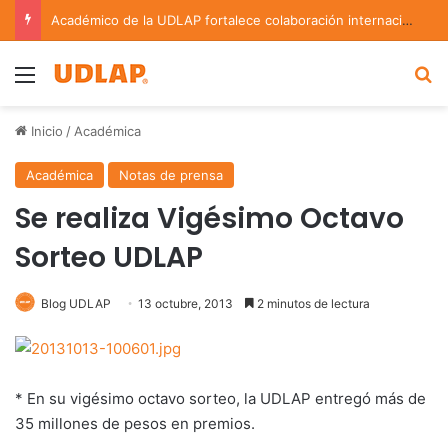
Académico de la UDLAP fortalece colaboración internacional con estancia de investigación en Argentina
Menu
B
Inicio
/
Académica
Académica
Notas de prensa
Se realiza Vigésimo Octavo
Sorteo UDLAP
Blog UDLAP
13 octubre, 2013
2 minutos de lectura
* En su vigésimo octavo sorteo, la UDLAP entregó más de
35 millones de pesos en premios.