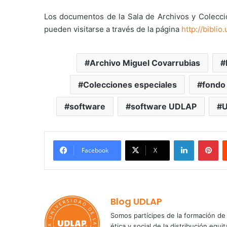
Los documentos de la Sala de Archivos y Colecci
pueden visitarse a través de la página
http://biblio
Archivo Miguel Covarrubias
Colecciones especiales
fondo
software
software UDLAP
LinkedIn
Pi
Facebook
X
Blog UDLAP
Somos partícipes de la formación de 
ética y social de la distribución e