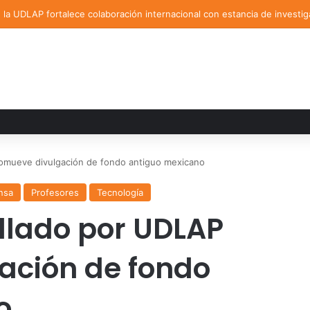
la UDLAP fortalece colaboración internacional con estancia de investig
omueve divulgación de fondo antiguo mexicano
nsa
Profesores
Tecnología
llado por UDLAP
ación de fondo
o