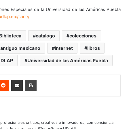
ones Especiales de la Universidad de las Américas Puebla
.udlap.mx/sace/
Biblioteca
catálogo
colecciones
 antiguo mexicano
Internet
libros
UDLAP
Universidad de las Américas Puebla
nterest
Reddit
Share via Email
Print
profesionales críticos, creativos e innovadores, con conciencia
quitativa de los recursos #TodosSomosUDLAP