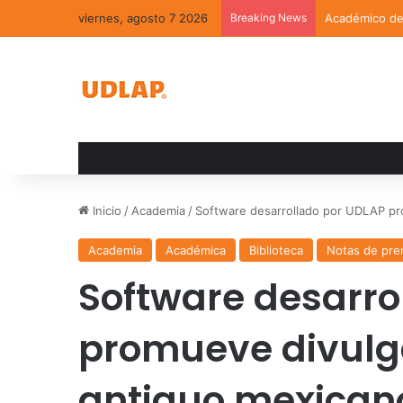
viernes, agosto 7 2026
Breaking News
Académico de 
Inicio
/
Academia
/
Software desarrollado por UDLAP pr
Academia
Académica
Biblioteca
Notas de pre
Software desarro
promueve divulg
antiguo mexican