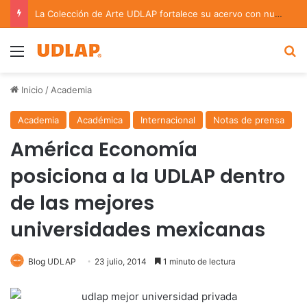
La Colección de Arte UDLAP fortalece su acervo con nuevas obras de artistas emergentes y consolidados
Menu
B
Inicio
/
Academia
Academia
Académica
Internacional
Notas de prensa
América Economía
posiciona a la UDLAP dentro
de las mejores
universidades mexicanas
Blog UDLAP
23 julio, 2014
1 minuto de lectura