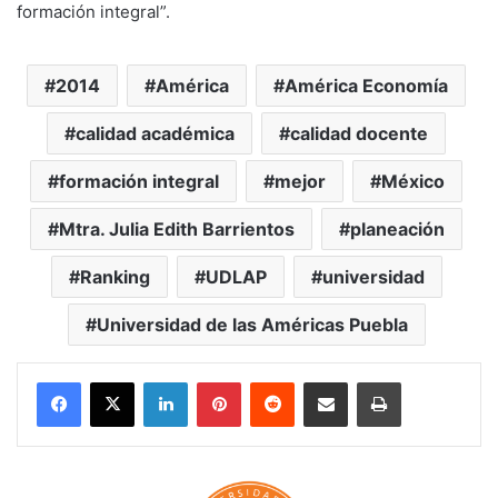
formación integral”.
2014
América
América Economía
calidad académica
calidad docente
formación integral
mejor
México
Mtra. Julia Edith Barrientos
planeación
Ranking
UDLAP
universidad
Universidad de las Américas Puebla
LinkedIn
Pinterest
Reddit
Share via Email
Print