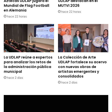
Aztecas UDLAP jugará el
UDLAP destacan en el
Mundial de Flag Football
MUTVI 2026
en Alemania
hace 22 horas
hace 22 horas
La UDLAP reúne a expertos
La Colección de Arte
para analizar los retos de
UDLAP fortalece su acervo
la administración pública
con nuevas obras de
municipal
artistas emergentes y
consolidados
hace 2 días
hace 2 días