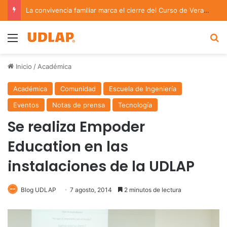
La convivencia familiar marca el cierre del Curso de Verano de Escuelas Aztecas
Menu
B
Inicio
/
Académica
Académica
Comunidad
Escuela de Ingeniería
Eventos
Notas de prensa
Tecnología
Se realiza Empoder
Education en las
instalaciones de la UDLAP
Blog UDLAP
7 agosto, 2014
2 minutos de lectura