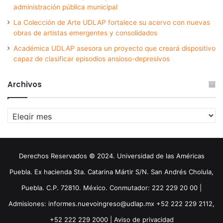
administración pública municipal
La Colección de Arte UDLAP fortalece su acervo con nuevas
obras de artistas emergentes y consolidados
Académica UDLAP asesora un proyecto que creará dispositivo
capaz de clasificar episodios ansioso-depresivos
Archivos
Archivos
Derechos Reservados © 2024. Universidad de las Américas
Puebla. Ex hacienda Sta. Catarina Mártir S/N. San Andrés Cholula,
Puebla. C.P. 72810. México. Conmutador: 222 229 20 00 |
Admisiones: informes.nuevoingreso@udlap.mx +52 222 229 2112,
+52 222 229 2000 |
Aviso de privacidad