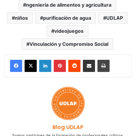
ngeniería de alimentos y agricultura
niños
purificación de agua
UDLAP
videojuegos
Vinculación y Compromiso Social
LinkedIn
Pinterest
Reddit
Share via Email
Print
Blog UDLAP
Somos partícipes de la formación de profesionales críticos,